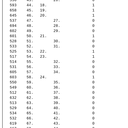
536
43.
26.
0
593
44.
18.
1
658
45.
19.
1
645
46.
20.
1
537
47.
27.
0
694
48.
28.
0
602
49.
29.
0
601
50.
21.
1
528
51.
30.
0
533
52.
31.
0
525
53.
22.
1
517
54.
23.
1
514
55.
32.
0
531
56.
33.
0
605
57.
34.
0
603
58.
24.
1
550
59.
35.
0
549
60.
36.
0
512
61.
37.
0
632
62.
38.
0
513
63.
39.
0
529
64.
40.
0
534
65.
41.
0
532
66.
42.
0
619
67.
43.
0