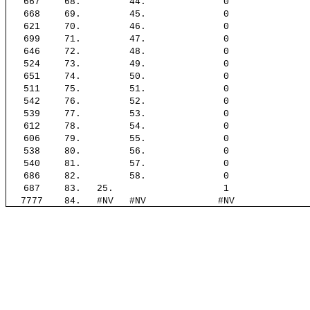
667
68.
44.
0
668
69.
45.
0
621
70.
46.
0
699
71.
47.
0
646
72.
48.
0
524
73.
49.
0
651
74.
50.
0
511
75.
51.
0
542
76.
52.
0
539
77.
53.
0
612
78.
54.
0
606
79.
55.
0
538
80.
56.
0
540
81.
57.
0
686
82.
58.
0
687
83.
25.
1
7777
84.
#NV
#NV
#NV