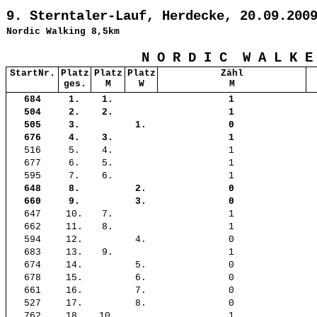
9. Sterntaler-Lauf, Herdecke, 20.09.200
Nordic Walking 8,5km
N O R D I C
W A L K E
StartNr.
Platz
Platz
Platz
Zähl
ges.
M
W
M
684
1.
1.
1
504
2.
2.
1
505
3.
1.
0
676
4.
3.
1
516
5.
4.
1
677
6.
5.
1
595
7.
6.
1
648
8.
2.
0
660
9.
3.
0
647
10.
7.
1
662
11.
8.
1
594
12.
4.
0
683
13.
9.
1
674
14.
5.
0
678
15.
6.
0
661
16.
7.
0
527
17.
8.
0
762
18.
10.
1