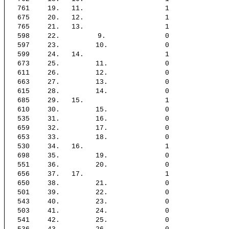
761
19.
11.
1
675
20.
12.
1
765
21.
13.
1
598
22.
9.
0
597
23.
10.
0
599
24.
14.
1
673
25.
11.
0
611
26.
12.
0
663
27.
13.
0
615
28.
14.
0
685
29.
15.
1
610
30.
15.
0
535
31.
16.
0
659
32.
17.
0
653
33.
18.
0
530
34.
16.
1
698
35.
19.
0
551
36.
20.
0
656
37.
17.
1
650
38.
21.
0
501
39.
22.
0
543
40.
23.
0
503
41.
24.
0
541
42.
25.
0