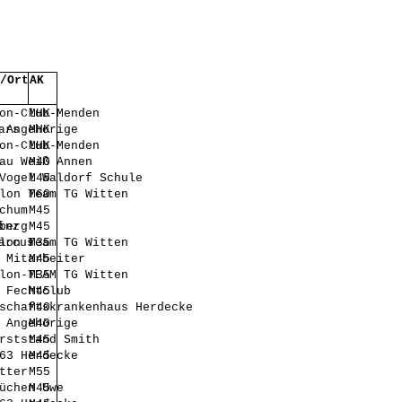
/Ort
AK
on-Club-Menden
MHK
ars
 Angehörige
MHK
on-Club-Menden
MHK
au Weiß Annen
M40
Vogel Waldorf Schule
M45
lon Team TG Witten
M60
chum
M45
inz
berg
M45
arcus
lon Team TG Witten
M35
 Mitarbeiter
M45
lon-TEAM TG Witten
M35
 Fechtclub
M45
schaftskrankenhaus Herdecke
M40
 Angehörige
M40
rststand Smith
M45
63 Herdecke
M45
tter
M55
üchen Uwe
M45