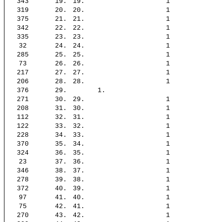
343
19.
19.
1
319
20.
20.
1
375
21.
21.
1
342
22.
22.
1
335
23.
23.
1
32
24.
24.
1
285
25.
25.
1
73
26.
26.
1
217
27.
27.
1
206
28.
28.
1
376
29.
1.
271
30.
29.
1
208
31.
30.
1
112
32.
31.
1
122
33.
32.
1
228
34.
33.
1
370
35.
34.
1
324
36.
35.
1
23
37.
36.
1
346
38.
37.
1
278
39.
38.
1
372
40.
39.
1
97
41.
40.
1
75
42.
41.
1
270
43.
42.
1