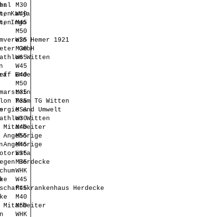
er
hal
M30
n, Katja
ten
W40
n, Ingo
ten
M45
M50
mverein Hemer 1921
W35
eter GmbH
M30
athlon Witten
W65
n
W45
ra
eff Ende
W40
M50
marstein
M35
lon Team TG Witten
M35
n
ergie und Umwelt
MSA
athlon Witten
W30
 Mitarbeiter
M40
 Angehörige
M55
n
 Angehörige
M45
otorista
W35
egen Herdecke
M35
chum
WHK
e
ke
W45
schaftskrankenhaus Herdecke
M45
ke
M40
 Mitarbeiter
M50
n
WHK