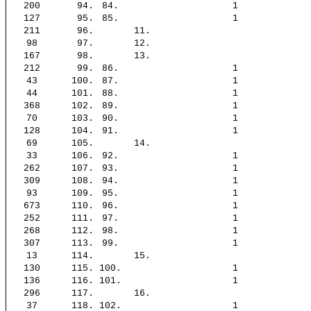
200
94.
84.
1
127
95.
85.
1
211
96.
11.
98
97.
12.
167
98.
13.
212
99.
86.
1
43
100.
87.
1
44
101.
88.
1
368
102.
89.
1
70
103.
90.
1
128
104.
91.
1
69
105.
14.
33
106.
92.
1
262
107.
93.
1
309
108.
94.
1
93
109.
95.
1
673
110.
96.
1
252
111.
97.
1
268
112.
98.
1
307
113.
99.
1
13
114.
15.
130
115.
100.
1
136
116.
101.
1
296
117.
16.
37
118.
102.
1