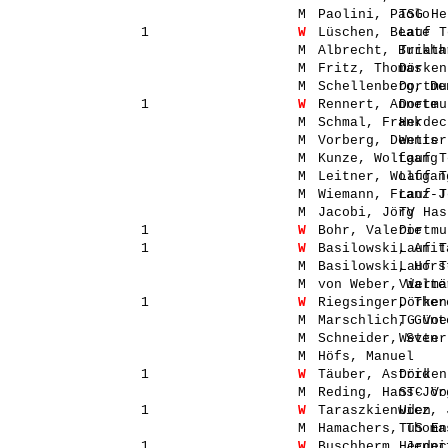
M
Paolini, Paolo
TSG He
1
W
Lüschen, Beate
Lauf T
M
Albrecht, Burkha
Triath
M
Fritz, Thomas
Dörken
M
Schellenberg, De
Dortmu
1
W
Rennert, Annete
Dortmu
M
Schmal, Frank
Herdec
M
Vorberg, Dennis
Wetter
M
Kunze, Wolfgang
Lauf T
M
Leitner, Wolfgan
Lauf T
M
Wiemann, Franz-J
Lauf T
M
Jacobi, Jörg
TV Has
1
W
Bohr, Valerie
Dortmu
1
W
Basilowski, Anit
Lauf T
M
Basilowski, Hors
Lauf T
M
von Weber, Walte
Viermä
1
W
Riegsinger, Ther
Dörken
M
Marschlich, Günt
TG Voe
M
Schneider, Sven
Wetter
M
Höfs, Manuel
-
1
W
Täuber, Astrid
Dörken
M
Reding, Hans-Jör
STC Vo
1
W
Taraszkienwicz, 
Uden
M
Hamachers, Thoma
TuS En
1
W
Buschherm, Jenni
Herdec