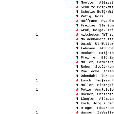
M
Moeller, Alexand
Claust
1
W
Schulze-Bergkame
TG Wit
M
Schulze-Bergkame
TG Wit
M
Petig, Rolf
-
1
W
Hoffmann, Eva
Schwim
M
Freitag, Stefan
Tintom
1
W
Groß, Helga
PV-Tri
1
W
Aitcheson, Mario
PVT
1
W
Moldenhauer, Pet
Lauftr
M
Quick, Ulrich
Wetter
M
Lehmann, Jörg
TV Vol
M
Deckert, Holger
Triath
M
Pfeiffer, Floria
BSG En
1
W
Müller, Carmen
PV-Tri
M
Reher, Stefan
Dörken
M
Roellecke, Ingo
Dörken
M
Odendahl, Torste
Dörken
1
W
Losch, Tanja
Team F
M
Möller, Mirko
Bergzi
1
W
Petig, Anna Lena
RUB Bo
1
W
Böcher, Christin
Herdec
M
Längler, Alfred
Gemein
M
Koch, Jörg
Herdec
M
Rieger, Eduard
Dörken
1
W
Wasser, Isabell
Vierse