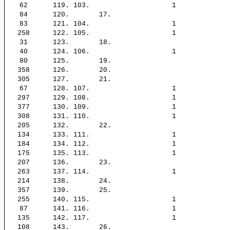
62
119.
103.
1
84
120.
17.
83
121.
104.
1
258
122.
105.
1
31
123.
18.
40
124.
106.
1
80
125.
19.
358
126.
20.
305
127.
21.
67
128.
107.
1
297
129.
108.
1
377
130.
109.
1
308
131.
110.
1
205
132.
22.
134
133.
111.
1
184
134.
112.
1
175
135.
113.
1
207
136.
23.
263
137.
114.
1
214
138.
24.
357
139.
25.
255
140.
115.
1
87
141.
116.
1
135
142.
117.
1
108
143.
26.