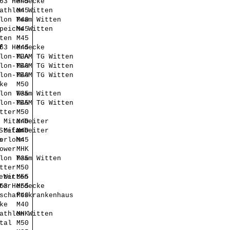
63 Herdecke
M45
athlon Witten
M45
lon Team Witten
M40
peiche Witten
M45
ten
M45
f
63 Herdecke
M45
lon-TEAM TG Witten
MJA
lon-TEAM TG Witten
M40
lon-TEAM TG Witten
M40
ke
M50
lon Team Witten
W35
lon-TEAM TG Witten
M45
tter
M50
 Mitarbeiter
M40
Stefan
 Mitarbeiter
M40
s
erlohn
M45
ower
MHK
lon Team Witten
M35
tter
M50
eter
 Witten
M55
ter
63 Herdecke
M55
schaftskrankenhaus
M40
ke
M40
athlon Witten
MHK
tal
M50