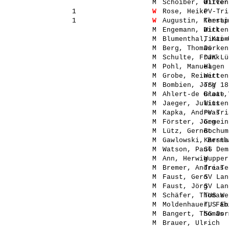
M
Schoiber, Oliver
Witten
1
W
Rose, Heike
PV-Tri
1
W
Augustin, Kersti
Therap
M
Engemann, Dirk
Witten
M
Blumenthal, Kai-
Tintom
M
Berg, Thomas
Dörken
M
Schulte, Frank
DJK Lü
M
Pohl, Manuel
Hagen
M
Grobe, Reinert
Witten
M
Bombien, Jörg
TSV 18
M
Ahlert-de Graat,
Blote 
M
Jaeger, Julius
Witten
M
Kapka, Andreas
PV-Tri
M
Förster, Jörg
Gemein
M
Lütz, Gernot
Bochum
M
Gawlowski, Bernh
Karsta
M
Watson, Paul
SG Dem
M
Ann, Herwig
Wupper
M
Bremer, Andreas
Tri-Te
M
Faust, Gero
SV Lan
M
Faust, Jörg
SV Lan
M
Schäfer, Thomas
TUS We
M
Moldenhauer, Fab
TUS En
M
Bangert, Thomas
SG Dor
M
Brauer, Ulrich
-