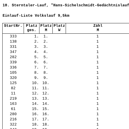
10. Sterntaler-Lauf, "Hans-Sichelschmidt-Gedächtnislau
Einlauf-Liste Volkslauf 9,5km
StartNr.
Platz
Platz
Platz
Zähl
ges.
M
W
M
333
1.
1.
1
138
2.
2.
1
331
3.
3.
1
347
4.
4.
1
282
5.
5.
1
339
6.
6.
1
336
7.
7.
1
105
8.
8.
1
320
9.
9.
1
125
10.
10.
1
82
11.
11.
1
11
12.
12.
1
219
13.
13.
1
163
14.
14.
1
61
15.
15.
1
280
16.
16.
1
216
17.
17.
1
322
18.
18.
1