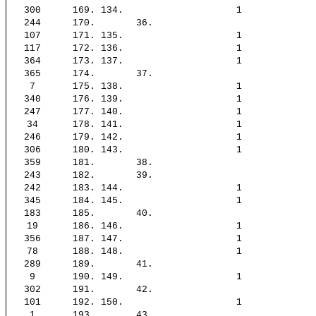
300
169.
134.
1
244
170.
36.
107
171.
135.
1
117
172.
136.
1
364
173.
137.
1
365
174.
37.
7
175.
138.
1
340
176.
139.
1
247
177.
140.
1
34
178.
141.
1
246
179.
142.
1
306
180.
143.
1
359
181.
38.
243
182.
39.
242
183.
144.
1
345
184.
145.
1
183
185.
40.
19
186.
146.
1
356
187.
147.
1
78
188.
148.
1
289
189.
41.
9
190.
149.
1
302
191.
42.
101
192.
150.
1
1
193.
43.