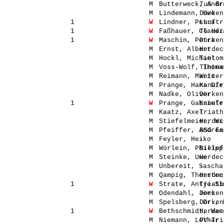
M
Butterweck, Andr
TuS Br
M
Lindemann, Uwe
Dörken
1
W
Lindner, Petra
Lauftr
1
W
Faßhauer, Claudi
TG Her
1
W
Maschin, Petra
Dörken
M
Ernst, Albert
Herdec
M
Hockl, Michael
Tintom
M
Voss-Wolf, Thoma
Tintom
M
Reimann, Mario
Wetter
M
Prange, Hans Die
Kanufr
M
Nadke, Oliver
Dörken
1
W
Prange, Gabriele
Kanufr
M
Kaatz, Axel
Triath
M
Stiefelmeier, Wi
Herdec
M
Pfeiffer, Andrea
BSG En
M
Feyler, Heiko
-
M
Wörlein, Philipp
Bielef
M
Steinke, Uwe
Herdec
M
Unbereit, Sascha
-
M
Qampig, Thorsten
Herdec
1
W
Strate, Antje-Si
Triath
M
Odendahl, Jens
Dörken
M
Spelsberg, Dr., 
Dörken
1
W
Bethschmidt, Wan
Herdec
M
Niemann, Lothar
PV-Tri