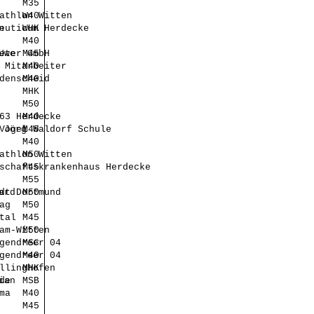
M35
athlon Witten
W40
n
euticum Herdecke
WHK
M40
Uwe
eter GmbH
M45
 Mitarbeiter
M40
denscheid
M40
MHK
M50
63 Herdecke
M40
 Jörg
Vogel Waldorf Schule
M45
M40
athlon Witten
M50
schaftskrankenhaus Herdecke
M45
M55
ard
dt Dortmund
M50
ag
M50
tal
M45
am-Witten
M50
gendreer 04
MSC
gendreer 04
M40
llinghofen
MHK
ian
de
MSB
ma
M40
M45