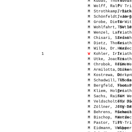
M
Kubas, Thorsten
TSV 18
M
Wolff, Ralf
PV Tri
M
Strothkamp, Dirk
Triath
M
Schönfeldt, Jörg
Team-S
M
Grobe, Dieter
TG Wit
M
Wohlfahrt, Detle
TSV 18
M
Wenzel, Lars
Triath
M
Chisari, Sandro
Triath
M
Dietz, Thomas
Triath
M
Wilke, Dr. Kai
Herdec
1
W
Kohler, Iris
Triath
M
Utke, Joachim
Triath
M
Chrobok, Reiner
TGH We
M
Armilotta, Lino
Dörken
M
Kostrewa, Dr. , 
Dörken
M
Schadwill, Thoma
TuS Is
M
Bergfeld, Thomas
Foot P
M
Kliem, Holger
Triath
M
Sachs, Rainer
TGH We
M
Veldscholten, Di
TTW TG
M
Zöllner, Jörg-Pe
TSV 18
M
Behrens, Michael
Gemein
M
Bischop, Martin
Herdec
M
Pastor, Till
PV-Tri
M
Eidmann, Volker
Wupper