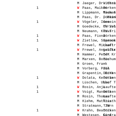
M
Jaeger, Dr. Chri
Witten
1
W
Paas, Maiken
Dörken
M
Lippmann, Michae
Team S
M
Paas, Dr. , Rein
Dörken
1
W
Vögeler, Ines
Gemein
M
Goedecke, Christ
TV Vol
M
Neumann, Klaus
PV-Tri
1
W
Paas, Fiona
Dörken
1
W
Zietlow, Susanne
Sprock
M
Frewel, Michael
Lauftr
1
W
Frewel, Angelika
Lauftr
M
Hammer, Peter
DJK Kr
M
Marxen, Boris
Bochum
M
Groen, Frank
-
M
Vorberg, Paul
TGA
M
Grapentin, Dirk
Dörken
1
W
Dolata, Kerstin
Dörken
M
Lüschen, Ubbo
Lauf T
1
W
Rosin, Anja
Laufte
1
W
Voigt, Manuela
Dörken
M
Rosin, Thomas
Laufte
M
Kiehm, Mathias
Triath
M
Stratmann, Jörn
TTW
1
W
Krahn, Beatrix
Dörken
M
Westesen, Gerd
Eintra