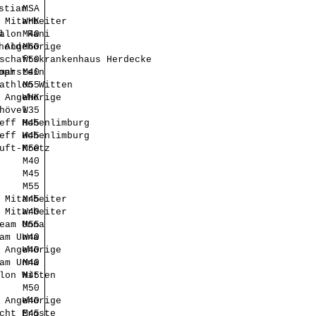
stian
MSA
 Mitarbeiter
WHK
l
alon Rani
M40
hold
 Angehörige
M60
schaftskrankenhaus Herdecke
W50
oph
marstein
M40
athlon Witten
M55
 Angehörige
WHK
hövel
W35
eff Hohenlimburg
M45
eff Hohenlimburg
W45
uft-Kretz
M50
M40
M45
M55
 Mitarbeiter
M45
 Mitarbeiter
W40
eam Unna
M55
am Unna
W40
 Angehörige
W40
am Unna
M40
lon Witten
M45
M50
 Angehörige
W40
cht Ergste
M45