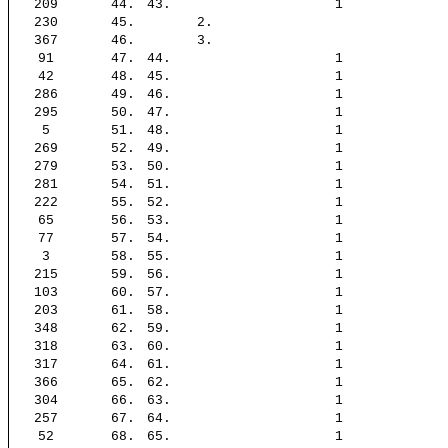
209
44.
43.
1
230
45.
2.
367
46.
3.
91
47.
44.
1
42
48.
45.
1
286
49.
46.
1
295
50.
47.
1
5
51.
48.
1
269
52.
49.
1
279
53.
50.
1
281
54.
51.
1
222
55.
52.
1
65
56.
53.
1
77
57.
54.
1
3
58.
55.
1
215
59.
56.
1
103
60.
57.
1
203
61.
58.
1
348
62.
59.
1
318
63.
60.
1
317
64.
61.
1
366
65.
62.
1
304
66.
63.
1
257
67.
64.
1
52
68.
65.
1