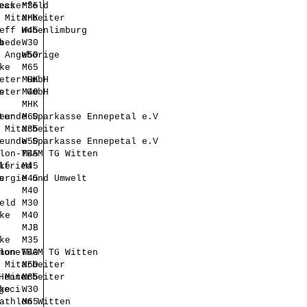
eas
eckerfeld
M35
 Mitarbeiter
MHK
eff Hohenlimburg
W45
a
bede
W30
 Angehörige
W50
ke
M65
eter GmbH
MHK
s
eter GmbH
M40
MHK
ter
eunde Sparkasse Ennepetal e.V
M60
 Mitarbeiter
M35
eunde Sparkasse Ennepetal e.V
W50
lon-TEAM TG Witten
M45
lfried
ke
M45
s
ergie und Umwelt
M45
M40
eld
M30
ke
M40
MJB
ke
M35
mone
lon-TEAM TG Witten
W40
 Mitarbeiter
M50
Henner
 Mitarbeiter
M35
geci
ke
W30
athlon Witten
M65