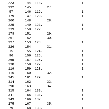
223
144.
118.
1
132
145.
27.
57
146.
119.
1
179
147.
120.
1
260
148.
28.
225
149.
121.
1
239
150.
122.
1
178
151.
29.
261
152.
30.
227
153.
123.
1
226
154.
31.
15
155.
124.
1
96
156.
125.
1
265
157.
126.
1
338
158.
127.
1
119
159.
128.
1
115
160.
32.
245
161.
129.
1
314
162.
33.
290
163.
34.
315
164.
130.
1
341
165.
131.
1
349
166.
132.
1
275
167.
35.
79
168.
133.
1