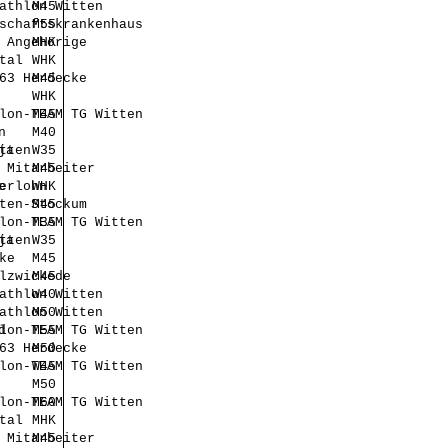
athlon Witten
M45
schaftskrankenhaus
M55
 Angehörige
MHK
tal
WHK
63 Herdecke
M45
WHK
lon-TEAM TG Witten
M45
n
M40
ja
tten
W35
 Mitarbeiter
M45
e
erlohn
WHK
ten-Stockum
M45
lon-TEAM TG Witten
M35
ja
tten
W35
ke
M45
lzwickede
M45
athlon Witten
W40
athlon Witten
M50
d
lon-TEAM TG Witten
M55
63 Herdecke
M50
lon-TEAM TG Witten
W45
M50
lon-TEAM TG Witten
M60
tal
MHK
 Mitarbeiter
M45