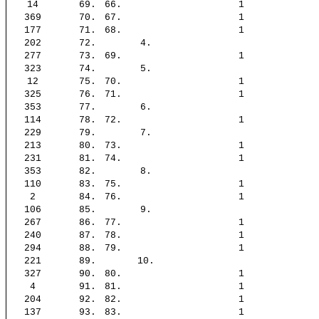
14
69.
66.
1
369
70.
67.
1
177
71.
68.
1
202
72.
4.
277
73.
69.
1
323
74.
5.
12
75.
70.
1
325
76.
71.
1
353
77.
6.
114
78.
72.
1
229
79.
7.
213
80.
73.
1
231
81.
74.
1
353
82.
8.
110
83.
75.
1
2
84.
76.
1
106
85.
9.
267
86.
77.
1
240
87.
78.
1
294
88.
79.
1
221
89.
10.
327
90.
80.
1
4
91.
81.
1
204
92.
82.
1
137
93.
83.
1