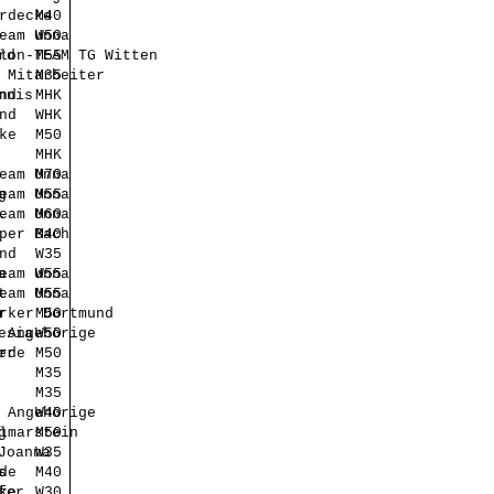
rdecke
M40
eam Unna
W50
rd
lon-TEAM TG Witten
M55
 Mitarbeiter
M35
nnis
nd
MHK
nd
WHK
ke
M50
MHK
eam Unna
M70
g
eam Unna
M55
.
eam Unna
M60
per Bach
M40
nd
W35
a
eam Unna
W55
t
eam Unna
M55
r
rker Dortmund
M50
esia
 Angehörige
W50
er
rde
M50
M35
M35
 Angehörige
W40
g
lmarstein
M50
Joanna
W35
s
de
M40
fer
ke
W30