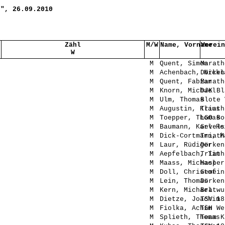
f", 26.09.2010
Zähl
M/W
Name, Vorname
Verein
W
M
Quent, Simon
Marath
M
Achenbach, Nickl
Dörken
M
Quent, Fabian
Marath
M
Knorn, Michael
DJK Bl
M
Ulm, Thomas
Blote 
M
Augustin, Klaus
Triath
M
Toepper, Thomas
LGO Bo
M
Baumann, Karl-He
Gevels
M
Dick-Cortmann, M
Triath
M
Laur, Rüdiger
Dörken
M
Aepfelbach, Tim
Triath
M
Maass, Michael
Hasper
M
Doll, Christof
Gemein
M
Lein, Thomas
Dörken
M
Kern, Michael
Bratwu
M
Dietze, Joachim
TSV 18
M
Fiolka, Achim
TGH We
M
Splieth, Thomas
Team K