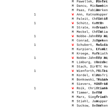
M
Pawellek, Dieter
PV-Tri
M
Dancu, Michael
Gemein
M
Paas, Fabian
Dörken
1
W
Ann, Katna
Wupper
M
Paleit, Christof
TSV 18
1
W
Schütz, Katrin
MCM
M
Strate, Andreas
Triath
M
Meckel, Christia
TTW
1
W
Nobbe-Jähnke, An
TTW Wi
M
Conrad, Jürgen
Dörken
1
W
Schubert, Melani
TuS Is
M
Kurpiers, Frank
LT Wit
M
Kroege, Mark
Triath
1
W
Nobbe-Jähnke, An
TTW Wi
M
Limburg, Ulrich
Herdec
M
Stach, Dirk
TTC Ho
1
W
Wienforth, Silke
PV-Tri
M
Kordel, Klaus
PV-Tri
M
Bonkowski, Rolan
Triath
M
Sievers, Manfred
TSV 18
1
W
Roik, Christiane
Triath
M
Timmer, Bernd
TTW
M
Marx, Siegfried
Triath
M
Stiehl, Jan
Wupper
M
Suckow, Bernd
Dörken