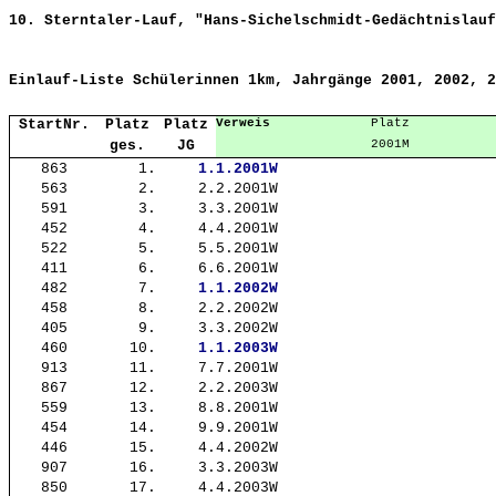
10. Sterntaler-Lauf, "Hans-Sichelschmidt-Gedächtnislauf
Einlauf-Liste Schülerinnen 1km, Jahrgänge 2001, 2002, 2
StartNr.
Platz
Platz
Verweis
Platz
ges.
JG
2001M
863
1.
1.
1.2001W
563
2.
2.
2.2001W
591
3.
3.
3.2001W
452
4.
4.
4.2001W
522
5.
5.
5.2001W
411
6.
6.
6.2001W
482
7.
1.
1.2002W
458
8.
2.
2.2002W
405
9.
3.
3.2002W
460
10.
1.
1.2003W
913
11.
7.
7.2001W
867
12.
2.
2.2003W
559
13.
8.
8.2001W
454
14.
9.
9.2001W
446
15.
4.
4.2002W
907
16.
3.
3.2003W
850
17.
4.
4.2003W