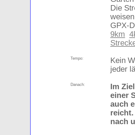
Die Str
weisen
GPX-Da
9km
4
Streck
Tempo:
Kein W
jeder l
Danach:
Im Zie
einer 
auch e
reicht
nach u