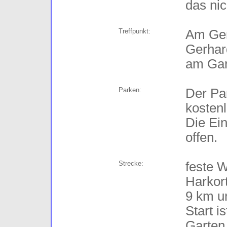
das nic
Treffpunkt:
Am Gem
Gerhar
am Gar
Parken:
Der Pa
kostenl
Die Ei
offen.
Strecke:
feste 
Harkor
9 km u
Start i
Garten