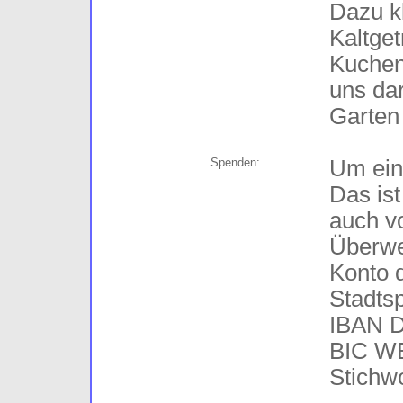
Dazu k
Kaltget
Kuchen
uns da
Garten 
Spenden:
Um ein
Das ist
auch vo
Überwe
Konto d
Stadts
IBAN D
BIC W
Stichwo