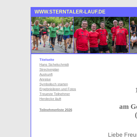
WWW
.STERNTALER-LAUF.DE
Titelseite
Hans Sichelschmidt
Streckenplan
Auskunft
Anreise
Symbolisch starten
Ergebnislisten und Fotos
Treueste Teilnehmer
Herdecke läuft
am Ge
Teilnehmerliste 2026
Liebe Freu