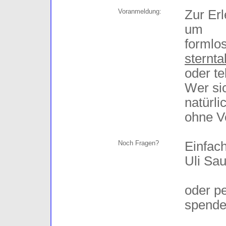
Voranmeldung:
Zur Erl
um
formlo
sternt
oder te
Wer sic
natürli
ohne V
Noch Fragen?
Einfach
Uli Sa
oder pe
spend