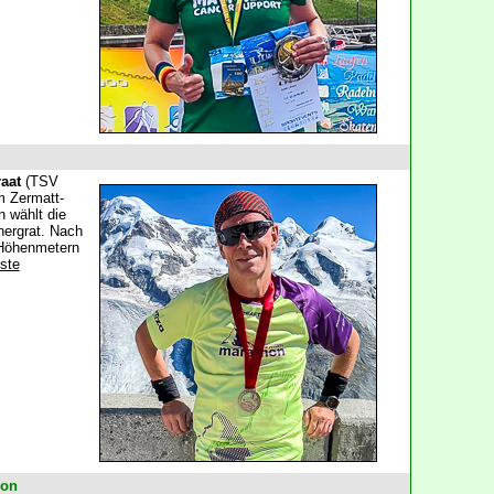
aat
(TSV
m Zermatt-
n wählt die
nergrat. Nach
 Höhenmetern
iste
hon