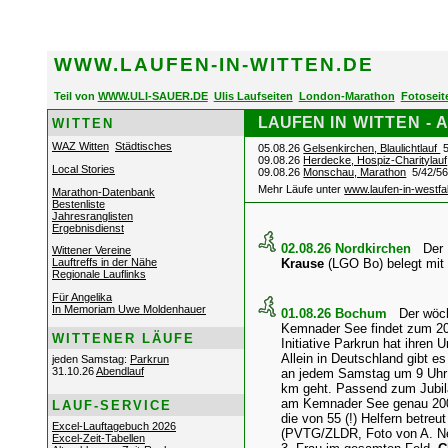
WWW
.LAUFEN-IN-WITTEN.DE
Teil von
WWW.ULI-SAUER.DE
Ulis Laufseiten
London-Marathon
Fotoseit
LAUFEN
IN WITTEN -
WITTEN
WAZ Witten
Städtisches
05.08.26
Gelsenkirchen, Blaulichtlauf
5
09.08.26
Herdecke, Hospiz-Charitylauf
Local Stories
09.08.26
Monschau, Marathon
5/42/56
Mehr Läufe unter
www.laufen-in-westfa
Marathon-Datenbank
Bestenliste
Jahresranglisten
Ergebnisdienst
02.08.26 Nordkirchen
Der 
Wittener Vereine
Lauftreffs in der Nähe
Krause
(LGO
Bo) belegt mit
Regionale Lauflinks
Für Angelika
In Memoriam Uwe Moldenhauer
01.08.26 Bochum
Der wöc
Kemnader See findet zum 200
WITTENER LÄUFE
Initiative Parkrun hat ihren 
Allein in Deutschland gibt e
jeden Samstag:
Parkrun
31.10.26
Abendlauf
an jedem Samstag um 9 Uhr 
km geht. Passend zum Jubi
am Kemnader See genau 200 F
LAUF-SERVICE
die von 55 (!) Helfern betreu
Excel-Lauftagebuch 2026
(PVTG/ZLDR, Foto von A. Ne
Excel-Zeit-Tabellen