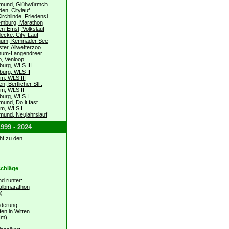
tmund, Glühwürmch.
en, Citylauf
rchlinde, Friedensl.
emburg, Marathon
n-Emst, Volkslauf
ecke, City-Lauf
hum, Kemnader See
ter, Allwetterzoo
hum-Langendreer
o, Venloop
burg, WLS III
burg, WLS II
m, WLS III
n, Bertlicher Stlf.
m, WLS II
burg, WLS I
mund, Do it fast
m, WLS I
mund, Neujahrslauf
999 - 2024
ht zu den
schläge
d runter:
albmarathon
)
derung:
en in Witten
Hm)