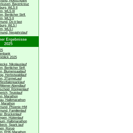
tmund, Hoeschpark
erkusen, Bayerkreuz
burg, WLS II
m, WLS III
n, Bertlicher Strlf.
m, WLS II
mund, Do it fast
burg, WLS I
m, WLS I
mund, Neujahrslauf
ner Ergebnisse
2025
25
tenbank
kblick 2025
ecke, Nikolauslauf
, Bertlicher Strlf.
n, Blumensaatlauf
rop, Herbstwaldlauf
en, 3TürmeLauf
Westfalenparklauf
Wittener Abendlauf
scheid, Röntgenlauf
erich, Teutolauf
en, Marathon
kau, Halbmarathon
, Marathon
tmund, Phoenix-HM
mund, Familienlauf
er, Brückenlauf
ngen, Hüttenlauf
hum, Halbmarathon
beck, Spark.lauf
men, Rorup
en, RHK-Marathon