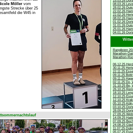
15.03.26 Dor
icole Möller
vom
08.03.26 Lev
28.02.26 Duis
ängste Strecke über 25
22.02.26 Ham
esamtfeld die W45 in
22.02.26 Herte
08.02.26 Ham
01.02.26 Dort
31.01.26 Duis
25.01.26 Ham
04.01.26 Dort
Witte
Ranglisten 20
Marathon-Da
Marathon-Rüc
06.12.25 Herd
30.11.25 Herten
22.11.25 Esse
09.11.25 Bott
09.11.25 Hag
02.11.25 Do, 
31.10.25 Bo, 
26.10.25 Rem
18.10.25 Leng
12.10.25 Ess
12.10.25 Kra
05.10.25 Köln
03.10.25 Dor
28.09.25 Dort
27.09.25 Wett
ittsommernachtslauf
14.09.25 Hatti
07.09.25 Boc
24.08.25 Glad
11.07.25 Dül
05.07.25 Ess