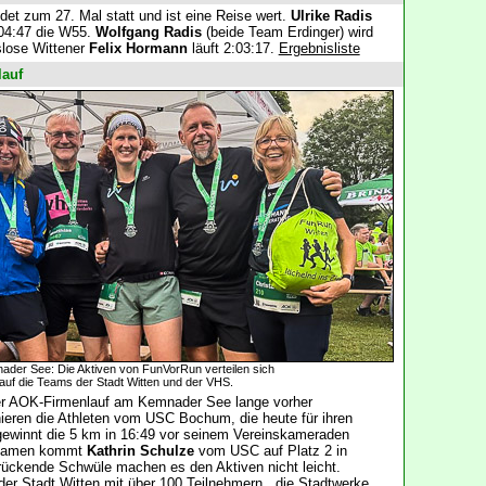
et zum 27. Mal statt und ist eine Reise wert.
Ulrike Radis
:04:47 die W55.
Wolfgang Radis
(beide Team Erdinger) wird
slose Wittener
Felix Hormann
läuft 2:03:17.
Ergebnisliste
lauf
nader See: Die Aktiven von FunVorRun verteilen sich
auf die Teams der Stadt Witten und der VHS.
der AOK-Firmenlauf am Kemnader See lange vorher
nieren die Athleten vom USC Bochum, die heute für ihren
ewinnt die 5 km in 16:49 vor seinem Vereinskameraden
 Damen kommt
Kathrin Schulze
vom USC auf Platz 2 in
ückende Schwüle machen es den Aktiven nicht leicht.
der Stadt Witten mit über 100 Teilnehmern, die Stadtwerke