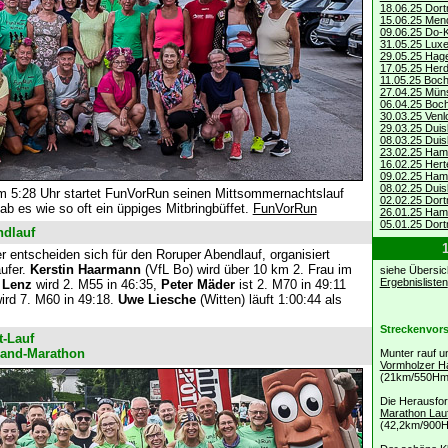
18.06.25 Dor
15.06.25 Mend
09.06.25 Do-Ki
31.05.25 Lux
29.05.25 Hage
17.05.25 Herd
11.05.25 Boc
27.04.25 Müns
06.04.25 Boc
30.03.25 Venl
29.03.25 Duis
08.03.25 Duis
23.02.25 Ham
16.02.25 Herte
09.02.25 Ham
08.02.25 Duis
 5:28 Uhr startet FunVorRun seinen Mittsommernachtslauf
02.02.25 Dort
b es wie so oft ein üppiges Mitbringbüffet.
FunVorRun
26.01.25 Ham
05.01.25 Dort
ndlauf
1
r entscheiden sich für den Roruper Abendlauf, organisiert
ufer.
Kerstin Haarmann
(VfL Bo) wird über 10 km 2. Frau im
siehe Übersic
Ergebnislisten
 Lenz
wird 2. M55 in 46:35,
Peter Mäder
ist 2. M70 in 49:11
ird 7. M60 in 49:18.
Uwe Liesche
(Witten) läuft 1:00:44 als
Streckenvor
t-Lauf
land-Marathon
Munter rauf un
Vormholzer H
(21km/550Hm
Die Herausfor
Marathon Lauf
(42,2km/900