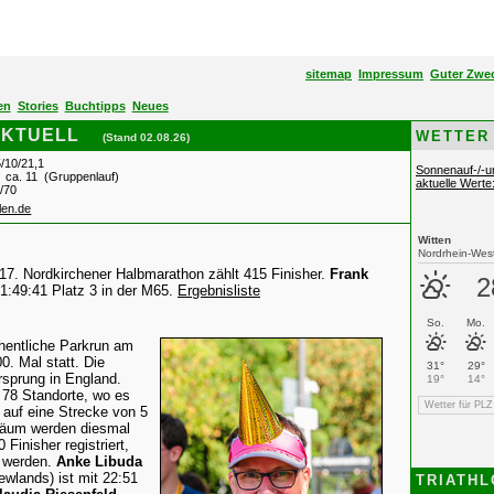
sitemap
Impressum
Guter Zwe
en
Stories
Buchtipps
Neues
 AKTUELL
WETTER
(Stand
02.08.26
)
/10/21,1
Sonnenauf-/-u
ca. 11 (Gruppenlauf)
aktuelle Wert
/70
len.de
17. Nordkirchener Halbmarathon zählt 415 Finisher.
Frank
 1:49:41 Platz 3 in der M65.
Ergebnisliste
hentliche Parkrun am
. Mal statt. Die
Ursprung in England.
s 78 Standorte, wo es
auf eine Strecke von 5
läum werden diesmal
inisher registriert,
t werden.
Anke Libuda
wlands) ist mit 22:51
TRIATHL