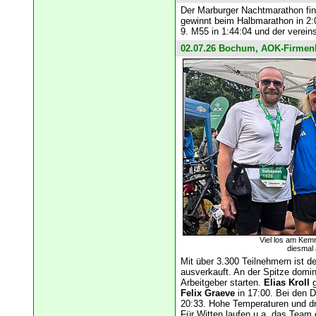
Der Marburger Nachtmarathon find
gewinnt beim Halbmarathon in 2
9. M55 in 1:44:04 und der verein
02.07.26 Bochum, AOK-Firmen
Viel los am Kem
diesmal 
Mit über 3.300 Teilnehmern ist 
ausverkauft. An der Spitze domi
Arbeitgeber starten.
Elias Kroll
g
Felix Graeve
in 17:00. Bei den
20:33. Hohe Temperaturen und dr
Für Witten laufen u.a. das Team 