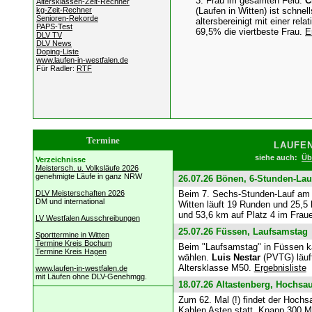
3. Frau im gesamten Feld.
C
Altersklassen-Zeit-Rechner
kg-Zeit-Rechner
(Laufen in Witten) ist
schnell
Senioren-Rekorde
altersbereinigt mit einer rela
PAPS-Test
69,5% die viertbeste Frau.
E
DLV TV
DLV News
Doping-Liste
www.laufen-in-westfalen.de
Für Radler:
RTF
Termine
LAUFEN
siehe auch:
Üb
Verzeichnisse
Meistersch. u. Volksläufe 2026
genehmigte Läufe in ganz NRW
26.07.26 Bönen, 6-Stunden-Lau
DLV Meisterschaften 2026
Beim 7. Sechs-Stunden-Lauf am 
DM und international
Witten läuft 19 Runden und 25,5
und 53,6 km auf Platz 4 im Frau
LV Westfalen Ausschreibungen
25.07.26 Füssen, Laufsamstag
Sporttermine in Witten
Termine Kreis Bochum
Beim "Laufsamstag" in Füssen 
Termine Kreis Hagen
wählen.
Luis Nestar
(PVTG) läuft
Altersklasse M50.
Ergebnisliste
www.laufen-in-westfalen.de
mit Läufen ohne DLV-Genehmgg.
18.07.26 Altastenberg, Hochsau
Zum 62. Mal (!) findet der Hochs
Kahlen Asten statt. Knapp 300 M