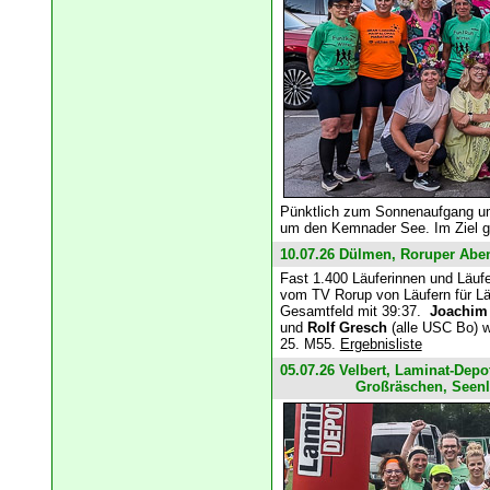
Pünktlich zum Sonnenaufgang um
um den Kemnader See. Im Ziel ga
10.07.26 Dülmen, Roruper Abe
Fast 1.400 Läuferinnen und Läufe
vom TV Rorup von Läufern für Lä
Gesamtfeld mit 39:37.
Joachim
und
Rolf Gresch
(alle USC Bo) w
25. M55.
Ergebnisliste
05.07.26 Velbert, Laminat-Depo
Großräschen, Seen