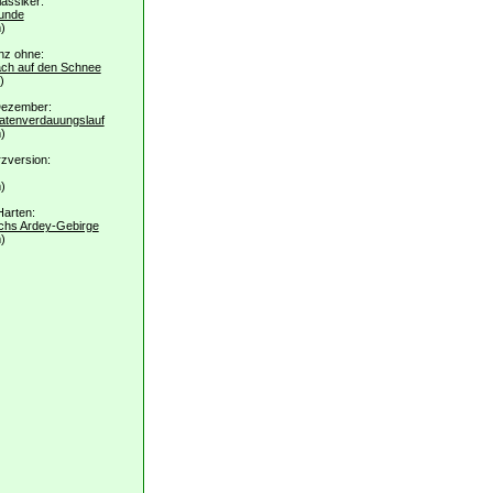
assiker:
unde
)
nz ohne:
ach auf den Schnee
)
Dezember:
atenverdauungslauf
)
zversion:
)
Harten:
rchs Ardey-Gebirge
)