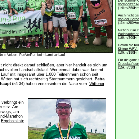
Der schöne Kl
Vormholzer R
(14km/350Hm
Auch nicht ga
Von der Borb
(11km/280Hm
Nicht nur im 
Weihnachtsbr
(16km/300Hm
Davon die Kur
Kleiner WBVL
(10km/150Hm
ün in Velbert: FunVorRun beim Laminat-Lauf
Für die ganz 
Crosslauf du
t nicht direkt darauf schließen, aber hier handelt es sich um
(15km/530Hm
chsvollen Landschaftslauf. Wer einmal dabei war, kommt
r Lauf mit
insgesamt
über 1.000 Teilnehmern schon seit
itten hat sich rechtzeitig Startnummern gesichert.
Petra
ohaupt
(54:34) haben vereinsintern die Nase vorn.
Wittener
verbringt ein
ausitz. Am
erwegs, am
and-Marathon
.
Ergebnisliste