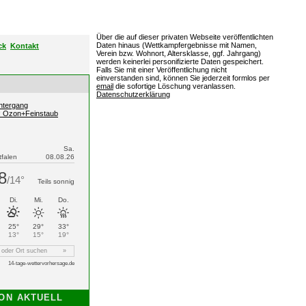
Über die auf dieser privaten Webseite veröffentlichten
Daten hinaus (Wettkampfergebnisse mit Namen,
ck
Kontakt
Verein bzw. Wohnort, Altersklasse, ggf. Jahrgang)
werden keinerlei personifizierte Daten gespeichert.
Falls Sie mit einer Veröffentlichung nicht
einverstanden sind, können Sie jederzeit formlos per
email
die sofortige Löschung veranlassen.
Datenschutzerklärung
ntergang
e: Ozon+Feinstaub
ON
AKTUELL