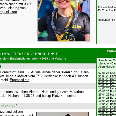
laudia Riesenfeld
ste W70erin
mit 33:06,
Aktuelle Meld
tiven Leistung von
PV Triathlon T
rgebnisliste
Meldungen im 
Witte
 IN WITTEN
: ERGEBNISDIENST
ersicht Ergebnislisten
Archiv 2026 und Vorjahre
Ranglisten 20
Marathon-Da
f
Altersklassen
Förderturm sind 153 Ausdauernde dabei.
Heidi Schulz
aus
07.06.26 Salzk
 km.
Nicole Möller
vom TSV Herdecke ist nach 40 Runden
04.06.26 Ham
04.06.26 Dor
enfeld.
Ergebnisliste
03.06.26 Dor
25.05.26 Do-Ki
14.05.26 Hage
kann man
zwischen
Viertel-, Halb- und ganzem Marathon
03.05.26 Boc
26.04.26 Ham
 den Halben in 1:38:26 und belegt Platz 4 in seiner
26.04.26 Bo-L
19.04.26 Hag
19.04.26 Bon
erlandlauf
12.04.26 Ess
04.04.26 Pade
auerlandlauf am
28.03.26 Duis
utige machen sich auf