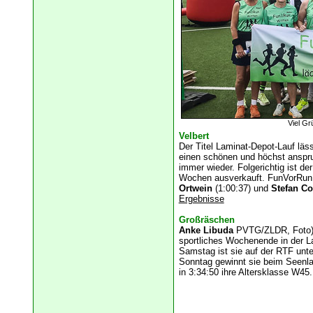
Viel Gr
Velbert
Der
Titel Laminat-Depot-Lauf läss
einen schönen und höchst anspru
immer wieder. Folgerichtig ist de
Wochen ausverkauft. FunVorRun W
Ortwein
(1:00:37) und
Stefan C
Ergebnisse
Großräschen
Anke Libuda
PVTG/ZLDR, Foto) 
sportliches Wochenende in der L
Samstag ist sie auf der RTF unt
Sonntag gewinnt sie beim Seenl
in 3:34:50 ihre Altersklasse W45